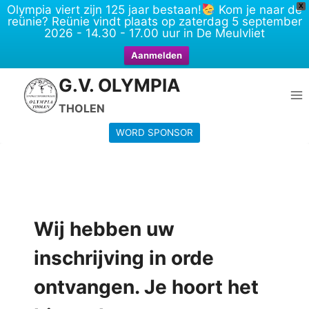
X
Olympia viert zijn 125 jaar bestaan!
Kom je naar de
reünie? Reünie vindt plaats op zaterdag 5 september
2026 - 14.30 - 17.00 uur in De Meulvliet
Aanmelden
Skip
G.V. OLYMPIA
to
THOLEN
content
WORD SPONSOR
Wij hebben uw
inschrijving in orde
ontvangen. Je hoort het